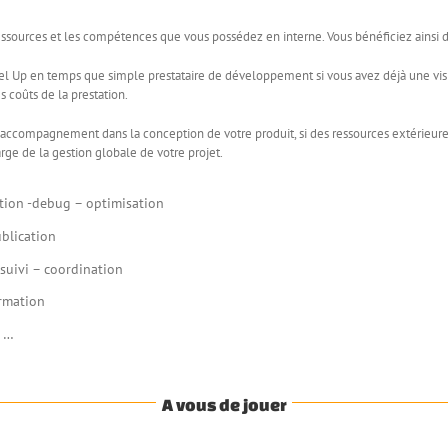
 ressources et les compétences que vous possédez en interne. Vous bénéficiez ainsi
 Up en temps que simple prestataire de développement si vous avez déjà une vision 
 coûts de la prestation.
u d’accompagnement dans la conception de votre produit, si des ressources extérieur
ge de la gestion globale de votre projet.
tion -debug – optimisation
blication
suivi – coordination
rmation
– …
A vous de jouer