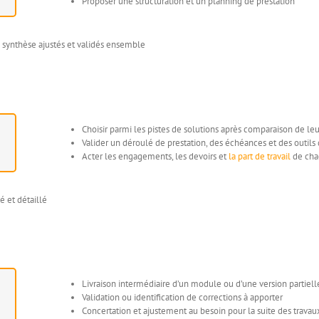
Proposer une structuration et un planning de prestation
 synthèse ajustés et validés ensemble
Choisir parmi les pistes de solutions après comparaison de le
Valider un déroulé de prestation, des échéances et des outil
Acter les engagements, les devoirs et
la part de travail
de cha
é et détaillé
Livraison intermédiaire d’un module ou d’une version partiell
Validation ou identification de corrections à apporter
Concertation et ajustement au besoin pour la suite des travau