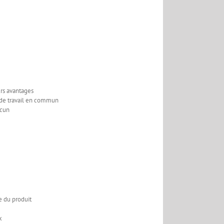
urs avantages
s de travail en commun
cun
e du produit
x