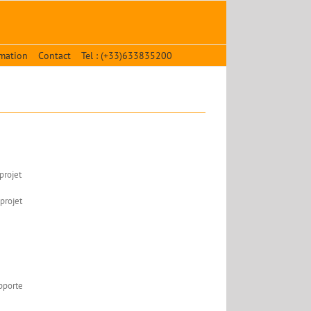
mation
Contact
Tel : (+33)633835200
projet
projet
pporte