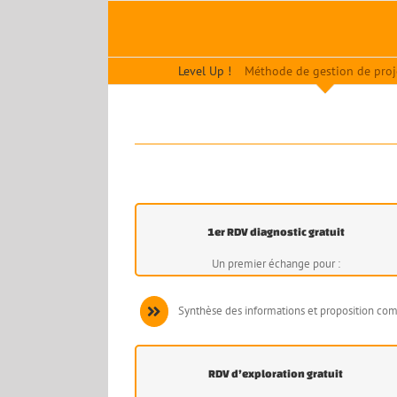
Passer
au
contenu
Level Up !
Méthode de gestion de proj
1er RDV diagnostic gratuit
Un premier échange pour :
Synthèse des informations et proposition com
RDV d’exploration gratuit