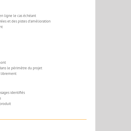
 en ligne le cas échéant
rées et des pistes d’amélioration
nt
mont
dans le périmètre du projet
r librement
sages identifiés
s
produit