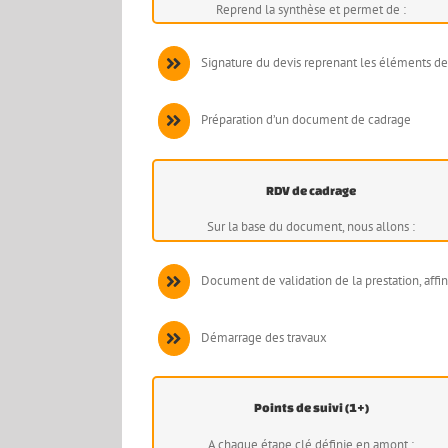
Reprend la synthèse et permet de :
Signature du devis reprenant les éléments de
Préparation d’un document de cadrage
RDV de cadrage
Sur la base du document, nous allons :
Document de validation de la prestation, affin
Démarrage des travaux
Points de suivi (1+)
A chaque étape clé définie en amont :